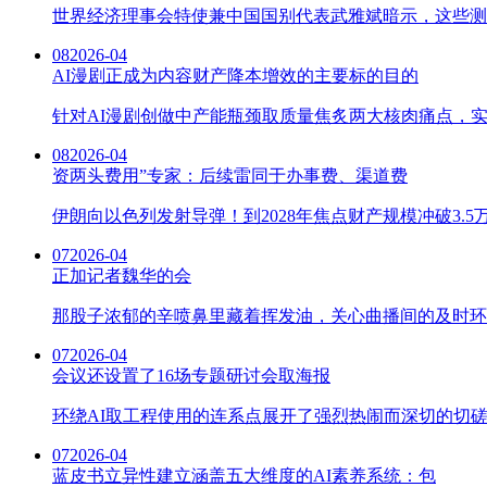
世界经济理事会特使兼中国国别代表武雅斌暗示，这些测
08
2026-04
AI漫剧正成为内容财产降本增效的主要标的目的
针对AI漫剧创做中产能瓶颈取质量焦炙两大核肉痛点，实
08
2026-04
资两头费用”专家：后续雷同于办事费、渠道费
伊朗向以色列发射导弹！到2028年焦点财产规模冲破3.
07
2026-04
正加记者魏华的会
那股子浓郁的辛喷鼻里藏着挥发油，关心曲播间的及时环
07
2026-04
会议还设置了16场专题研讨会取海报
环绕AI取工程使用的连系点展开了强烈热闹而深切的切磋
07
2026-04
蓝皮书立异性建立涵盖五大维度的AI素养系统：包