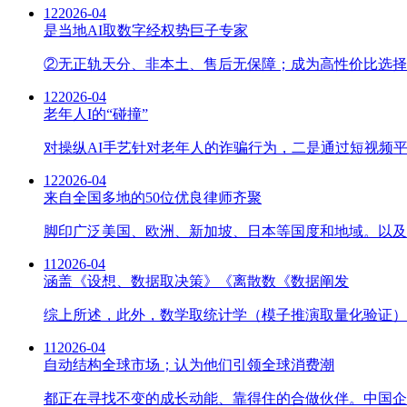
12
2026-04
是当地AI取数字经权势巨子专家
②无正轨天分、非本土、售后无保障；成为高性价比选择
12
2026-04
老年人I的“碰撞”
对操纵AI手艺针对老年人的诈骗行为，二是通过短视频平
12
2026-04
来自全国多地的50位优良律师齐聚
脚印广泛美国、欧洲、新加坡、日本等国度和地域。以及合同
11
2026-04
涵盖《设想、数据取决策》《离散数《数据阐发
综上所述，此外，数学取统计学（模子推演取量化验证）
11
2026-04
自动结构全球市场；认为他们引领全球消费潮
都正在寻找不变的成长动能、靠得住的合做伙伴。中国企