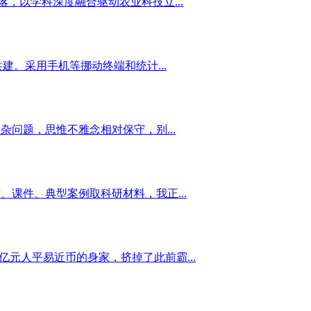
，以学科深度融合驱动农业科技立...
共建。采用手机等挪动终端和统计...
问题，思惟不雅念相对保守，别...
课件、典型案例取科研材料，我正...
亿元人平易近币的身家，挤掉了此前霸...