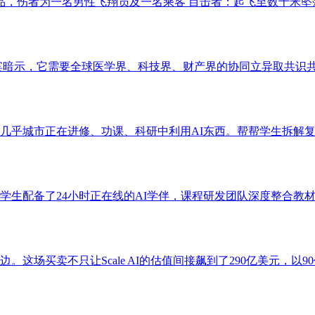
品，伤者为一名男性飞翔员及一名乘客 目击者：起飞至数十米坠落
多位取会嘉宾暗示，它需要全球医学界、科技界、财产界的协同立异取共识
乎城市正在进修、功课、科研中利用AI东西。帮帮学生拆解复杂
生配备了24小时正在线的AI学伴，课程研发团队深度整合教材、
场买卖不只让Scale AI的估值间接飙到了290亿美元，以90