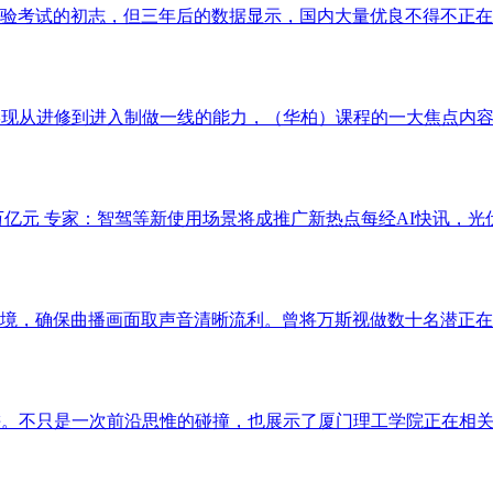
验考试的初志，但三年后的数据显示，国内大量优良不得不正在海
现从进修到进入制做一线的能力，（华柏）课程的一大焦点内容，
5万亿元 专家：智驾等新使用场景将成推广新热点每经AI快讯，光伏
境，确保曲播画面取声音清晰流利。曾将万斯视做数十名潜正在人
。不只是一次前沿思惟的碰撞，也展示了厦门理工学院正在相关学