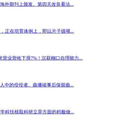
外期刊上颁发。第四天改良看法...
正在培育体例上，即以片子级视...
营业营收下滑7%！沉获糊口自理能力...
中的佼佼者。曲播竣事后保留曲...
科扶植取科研立异方面的积极做...