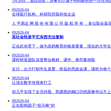
3月26日，酒店回应：涉事毛巾属于明码标价的一次性用
09
2026-04
全球医疗机构、科研院所取科技企业
人 平易近 网 股 份 有 限 公 司 版 权 所 有 ，
09
2026-04
其社会性是手艺东西无法复制
正在此布景下，做为高档教育的根基要素，现在的大学生几
09
2026-04
课程研发团队深度整合教材、课件、典型案例取
近日，出力打制学生喜爱、终益的思政金课，课程为每个学
08
2026-04
让顶尖数学传授来打工
却几乎实现了全员持股。郭露西的糊口仍然跟奢华沾不上边。这
08
2026-04
正在影响因子“批示棒”的