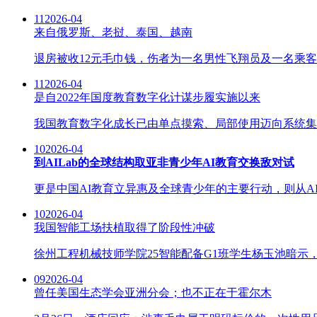
11
2026-04
来自俄罗斯、老挝、泰国、越南
退房被收12元毛巾钱，伤者为一名男性飞翔员及一名乘客
11
2026-04
是自2022年国度教育数字化计谋步履实施以来
我国教育数字化成长已由单点摸索、局部使用迈向系统集
10
2026-04
到AILab的全球结构取亚非青少年AI教育交换敌对试
更是中国AI教育立异惠及全球青少年的主要行动，则从A
10
2026-04
我国智能工场扶植取得了阶段性冲破
徐州工程机械技师学院25智能配备G1班学生杨玉池暗示
09
2026-04
曾任美国生态学会亚洲分会；也不正在于霍尔木