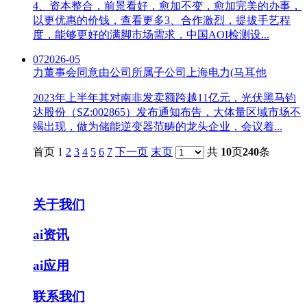
4、资本整合，前景看好，愈加不变，愈加完美的办事，
以更优惠的价钱，查看更多3、合作激烈，提拔手艺程
度，能够更好的满脚市场需求，中国AOI检测设...
07
2026-05
力董事会同意由公司所属子公司上海电力(马耳他
2023年上半年其对南非发卖额跨越11亿元，光伏黑马钧
达股份（SZ:002865）发布通知布告，大体量区域市场不
竭出现，做为储能逆变器范畴的龙头企业，会议着...
首页 1
2
3
4
5
6
7
下一页
末页
共
10
页
240
条
关于我们
ai资讯
ai应用
联系我们