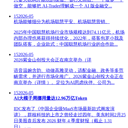
做空，能够把 AI-Trader理解成一个 AI 版金融交...
15
2026-05
机场能够细分为机场聪慧平安、机场聪慧营销、
2025年中国聪慧机场行业市场规模达到74.11亿元，机场
内部办理也将获得持续优化，2022年，搭客包罗小我及
团队搭客，企业款式：中国聪慧机场行业的合作款...
15
2026-05
2026紫金山创投大会正在南京举办（详
语音温婉含韵、动做高雅灵动，适配金融、政务等多范
畴需求，并进行市场化推广。2026紫金山创投大会正在
南京举办（详情 ）。定位为AI思虑伙伴。公司为...
15
2026-05
AI大模子周挪用量达12.96万亿Token
IDC发布了《中国企业级MaaS市场最新款式阐发演
讲》，群核科技的上市之曾经走过四年。美东时间2月25
日美股盘后发布 2026 财年 4 季度财报（截止 1.31
日），...